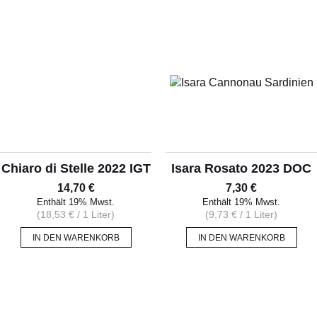
ALLERLEI
OLIVENÖL
ANGEBOTE
Chiaro di Stelle 2022 IGT
Isara Rosato 2023 DOC
14,70
€
7,30
€
Enthält 19% Mwst.
Enthält 19% Mwst.
(
18,53
€
/ 1 Liter)
(
9,73
€
/ 1 Liter)
IN DEN WARENKORB
IN DEN WARENKORB