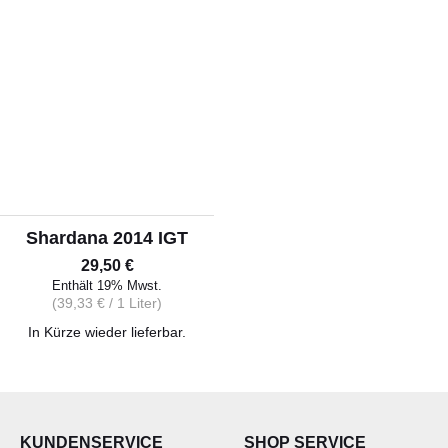
ALLERLEI
OLIVENÖL
ANGEBOTE
Shardana 2014 IGT
29,50
€
Enthält 19% Mwst.
(
39,33
€
/ 1 Liter)
In Kürze wieder lieferbar.
KUNDENSERVICE
SHOP SERVICE