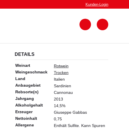
Kunden-
Login
Zum
Warenkorb
DETAILS
Weinart
Rotwein
Weingeschmack
Trocken
Land
Italien
Anbaugebiet
Sardinien
Rebsorte(n)
Cannonau
Jahrgang
2013
Alkoholgehalt
14,5%
Erzeuger
Giuseppe Gabbas
Nettoinhalt
0,75
Allergene
Enthält Sulfite. Kann Spuren