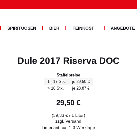
SPIRITUOSEN
BIER
FEINKOST
ANGEBOTE
PASTA
BRUNDU
Suche
ALLERLEI
nach:
OLIVENÖL
Dule 2017 Riserva DOC
Staffelpreise
1 - 17 Stk.
je 29,50 €
> 18 Stk.
je 28,87 €
29,50
€
(
39,33
€
/ 1 Liter)
zzgl.
Versand
Lieferzeit: ca. 1-3 Werktage