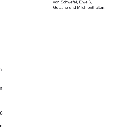
von Schwefel, Eiweiß,
Gelatine und Milch enthalten.
m
en
10
em