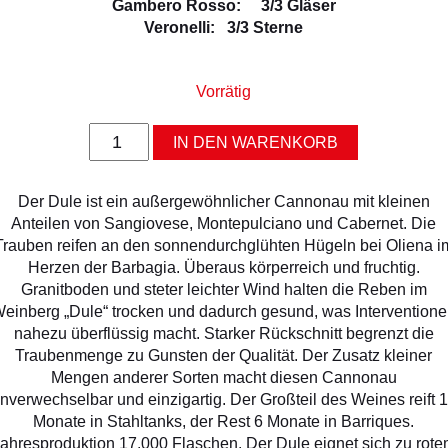
Gambero Rosso: 3/3 Gläser
Veronelli: 3/3 Sterne
Vorrätig
Dule
IN DEN WARENKORB
2017
Riserva
DOC
Der Dule ist ein außergewöhnlicher Cannonau mit kleinen
Menge
Anteilen von Sangiovese, Montepulciano und Cabernet. Die
Trauben reifen an den sonnendurchglühten Hügeln bei Oliena i
Herzen der Barbagia. Überaus körperreich und fruchtig.
Granitboden und steter leichter Wind halten die Reben im
einberg „Dule“ trocken und dadurch gesund, was Intervention
nahezu überflüssig macht. Starker Rückschnitt begrenzt die
Traubenmenge zu Gunsten der Qualität. Der Zusatz kleiner
Mengen anderer Sorten macht diesen Cannonau
nverwechselbar und einzigartig. Der Großteil des Weines reift 
Monate in Stahltanks, der Rest 6 Monate in Barriques.
ahresproduktion 17.000 Flaschen. Der Dule eignet sich zu rot