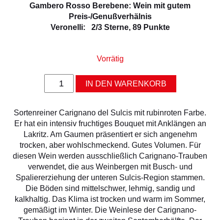
ALLERLEI
Gambero Rosso Berebene: Wein mit gutem
Preis-/Genußverhälnis
OLIVENÖL
Veronelli: 2/3 Sterne, 89 Punkte
ANGEBOTE
Vorrätig
Grotta
IN DEN WARENKORB
Rossa
2022
DOC
Sortenreiner Carignano del Sulcis mit rubinroten Farbe.
Menge
Er hat ein intensiv fruchtiges Bouquet mit Anklängen an
Lakritz. Am Gaumen präsentiert er sich angenehm
trocken, aber wohlschmeckend. Gutes Volumen. Für
diesen Wein werden ausschließlich Carignano-Trauben
verwendet, die aus Weinbergen mit Busch- und
Spaliererziehung der unteren Sulcis-Region stammen.
Die Böden sind mittelschwer, lehmig, sandig und
kalkhaltig. Das Klima ist trocken und warm im Sommer,
gemäßigt im Winter. Die Weinlese der Carignano-