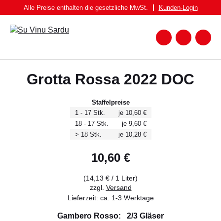
Zum
Alle Preise enthalten die gesetzliche MwSt.
Kunden-
Login
Inhalt
springen
Zum
Warenk
Suche
nach:
WEIN
Grotta Rossa 2022 DOC
WEISSWEIN
ROTWEIN
Staffelpreise
1 - 17 Stk.
je 10,60 €
ROSATO
18 - 17 Stk.
je 9,60 €
> 18 Stk.
je 10,28 €
SPUMANTE UND FRIZZANTE
SPIRITUOSEN
10,60
€
BIER
(
14,13
€
/ 1 Liter)
zzgl.
Versand
FEINKOST
Lieferzeit: ca. 1-3 Werktage
PASTA BRUNDU
Gambero Rosso: 2/3 Gläser