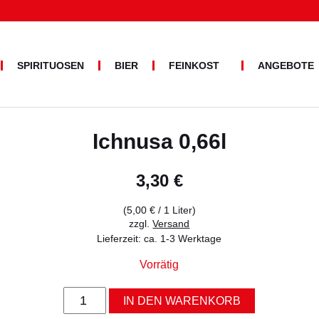
SPIRITUOSEN
BIER
FEINKOST
ANGEBOTE
PASTA
BRUNDU
Suche
ALLERLEI
nach:
OLIVENÖL
Ichnusa 0,66l
3,30
€
(
5,00
€
/ 1 Liter)
zzgl.
Versand
Lieferzeit: ca. 1-3 Werktage
Vorrätig
Ichnusa
IN DEN WARENKORB
0,66l