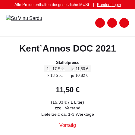
Zum
Alle Preise enthalten die gesetzliche MwSt.
Kunden-
Login
Inhalt
springen
Zum
Warenk
Suche
nach:
WEIN
Kent`Annos DOC 2021
WEISSWEIN
ROTWEIN
Staffelpreise
1 - 17 Stk.
je 11,50 €
ROSATO
> 18 Stk.
je 10,82 €
SPUMANTE UND FRIZZANTE
11,50
€
SPIRITUOSEN
(
15,33
€
/ 1 Liter)
BIER
zzgl.
Versand
Lieferzeit: ca. 1-3 Werktage
FEINKOST
Vorrätig
PASTA BRUNDU