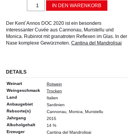
ALLERLEI
Kent`Annos
IN DEN WARENKORB
DOC
OLIVENÖL
2021
Menge
ANGEBOTE
Der Kent`Annos DOC 2020 ist ein besonders
interessanter Cuvée aus Cannonau, Muristellu und
Monica. Rubinrot mit granatroten Reflexen im Glas. In der
Nase komplexe Gewürznoten.
Cantina del Mandrolisai
DETAILS
Weinart
Rotwein
Weingeschmack
Trocken
Land
Italien
Anbaugebiet
Sardinien
Rebsorte(n)
Cannonau, Monica, Muristellu
Jahrgang
2015
Alkoholgehalt
14 %
Erzeuger
Cantina del Mandrolisai