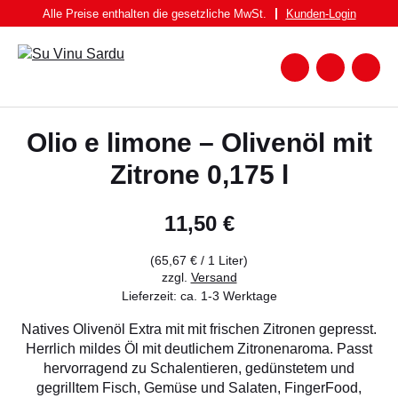
Zum
Alle Preise enthalten die gesetzliche MwSt.
Kunden-
Login
Inhalt
springen
Zum
Warenk
Suche
nach:
WEIN
Olio e limone – Olivenöl mit
WEISSWEIN
Zitrone 0,175 l
ROTWEIN
ROSATO
11,50
€
SPUMANTE UND FRIZZANTE
(
65,67
€
/ 1 Liter)
SPIRITUOSEN
zzgl.
Versand
Lieferzeit: ca. 1-3 Werktage
BIER
Natives Olivenöl Extra mit mit frischen Zitronen gepresst.
FEINKOST
Herrlich mildes Öl mit deutlichem Zitronenaroma. Passt
hervorragend zu Schalentieren, gedünstetem und
PASTA BRUNDU
gegrilltem Fisch, Gemüse und Salaten, FingerFood,