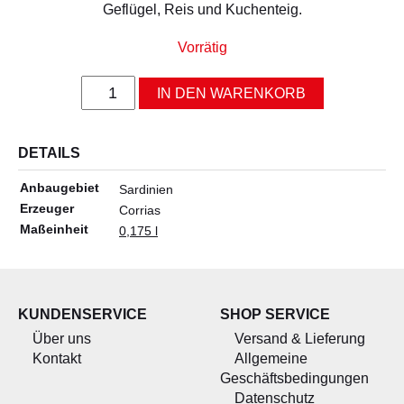
ALLERLEI
Geflügel, Reis und Kuchenteig.
OLIVENÖL
Vorrätig
ANGEBOTE
Olio
IN DEN WARENKORB
e
limone
-
DETAILS
Olivenöl
mit
Anbaugebiet
Sardinien
Zitrone
Erzeuger
Corrias
0,175
Maßeinheit
0,175 l
l
Menge
KUNDENSERVICE
SHOP SERVICE
Über uns
Versand & Lieferung
Kontakt
Allgemeine
Geschäftsbedingungen
Datenschutz