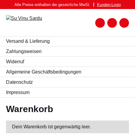
Zum
Alle Preise enthalten die gesetzliche MwSt.
Kunden-
Login
Inhalt
springen
Zum
Warenk
Suche
nach:
WEIN
Versand & Lieferung
WEISSWEIN
Zahlungsweisen
Widerruf
ROTWEIN
Allgemeine Geschäftsbedingungen
ROSATO
Datenschutz
SPUMANTE UND FRIZZANTE
Impressum
SPIRITUOSEN
BIER
Warenkorb
FEINKOST
PASTA BRUNDU
Dein Warenkorb ist gegenwärtig leer.