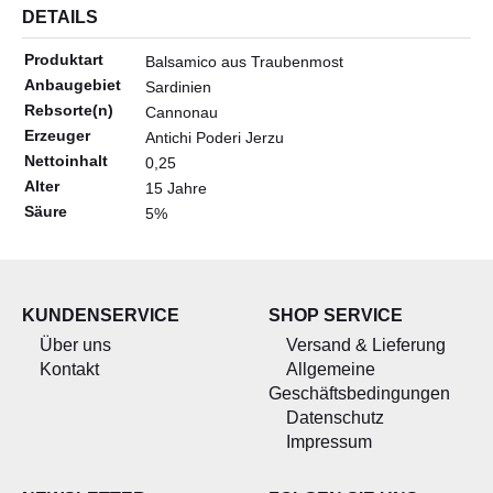
ALLERLEI
DETAILS
OLIVENÖL
Produktart
Balsamico aus Traubenmost
ANGEBOTE
Anbaugebiet
Sardinien
Rebsorte(n)
Cannonau
Erzeuger
Antichi Poderi Jerzu
Nettoinhalt
0,25
Alter
15 Jahre
Säure
5%
KUNDENSERVICE
SHOP SERVICE
Über uns
Versand & Lieferung
Kontakt
Allgemeine
Geschäftsbedingungen
Datenschutz
Impressum