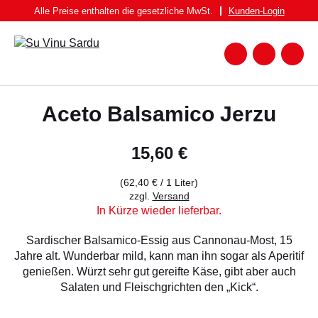
Zum
Alle Preise enthalten die gesetzliche MwSt.
Kunden-
Login
Inhalt
springen
Zum
Warenk
Suche
nach:
WEIN
Aceto Balsamico Jerzu
WEISSWEIN
ROTWEIN
15,60
€
ROSATO
(
62,40
€
/ 1 Liter)
SPUMANTE UND FRIZZANTE
zzgl.
Versand
In Kürze wieder lieferbar.
SPIRITUOSEN
Sardischer Balsamico-Essig aus Cannonau-Most, 15
BIER
Jahre alt. Wunderbar mild, kann man ihn sogar als Aperitif
genießen. Würzt sehr gut gereifte Käse, gibt aber auch
FEINKOST
Salaten und Fleischgrichten den „Kick“.
PASTA BRUNDU