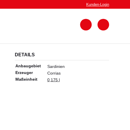
Kunden-
Login
Zum
Warenkorb
DETAILS
Anbaugebiet
Sardinien
Erzeuger
Corrias
Maßeinheit
0,175 l