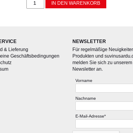
Olio
IN DEN WARENKORB
Menta
-
Olivenöl
mit
Minze
0,175l
ERVICE
NEWSLETTER
Menge
d & Lieferung
Für regelmäßige Neuigkeite
eine Geschäftsbedingungen
Produkten und suvinusardu.
chutz
melden Sie sich zu unserem
ssum
Newsletter an.
Vorname
Nachname
E-Mail-Adresse*