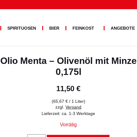
SPIRITUOSEN
BIER
FEINKOST
ANGEBOTE
PASTA
BRUNDU
Suche
ALLERLEI
nach:
OLIVENÖL
Olio Menta – Olivenöl mit Minze
0,175l
11,50
€
(
65,67
€
/ 1 Liter)
zzgl.
Versand
Lieferzeit: ca. 1-3 Werktage
Vorrätig