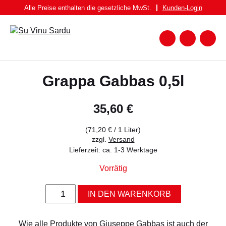
Zum
Alle Preise enthalten die gesetzliche MwSt.
Kunden-
Login
Inhalt
springen
Zum
Warenk
Suche
nach:
WEIN
Grappa Gabbas 0,5l
WEISSWEIN
ROTWEIN
35,60
€
ROSATO
(
71,20
€
/ 1 Liter)
SPUMANTE UND FRIZZANTE
zzgl.
Versand
Lieferzeit: ca. 1-3 Werktage
SPIRITUOSEN
Vorrätig
BIER
Grappa
FEINKOST
IN DEN WARENKORB
Gabbas
0,5l
PASTA BRUNDU
Menge
Wie alle Produkte von Giuseppe Gabbas ist auch der