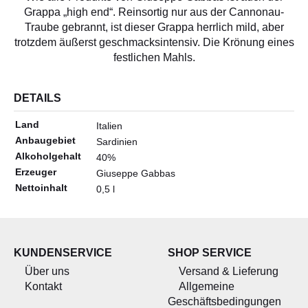
ALLERLEI
Grappa „high end“. Reinsortig nur aus der Cannonau-
Traube gebrannt, ist dieser Grappa herrlich mild, aber
OLIVENÖL
trotzdem äußerst geschmacksintensiv. Die Krönung eines
ANGEBOTE
festlichen Mahls.
DETAILS
Land
Italien
Anbaugebiet
Sardinien
Alkoholgehalt
40%
Erzeuger
Giuseppe Gabbas
Nettoinhalt
0,5 l
KUNDENSERVICE
SHOP SERVICE
Über uns
Versand & Lieferung
Kontakt
Allgemeine
Geschäftsbedingungen