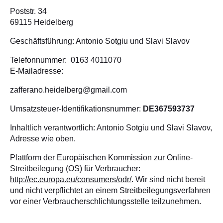
ALLERLEI
Poststr. 34
OLIVENÖL
69115 Heidelberg
ANGEBOTE
Geschäftsführung: Antonio Sotgiu und Slavi Slavov
Telefonnummer: 0163 4011070
E-Mailadresse:
zafferano.heidelberg@gmail.com
Umsatzsteuer-Identifikationsnummer:
DE367593737
Inhaltlich verantwortlich: Antonio Sotgiu und Slavi Slavov,
Adresse wie oben.
Plattform der Europäischen Kommission zur Online-
Streitbeilegung (OS) für Verbraucher:
http://ec.europa.eu/consumers/odr/
. Wir sind nicht bereit
und nicht verpflichtet an einem Streitbeilegungsverfahren
vor einer Verbraucherschlichtungsstelle teilzunehmen.