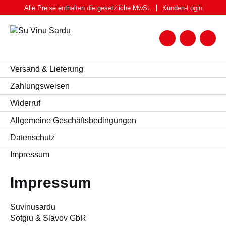
Zum
Alle Preise enthalten die gesetzliche MwSt.
Kunden-
Login
Inhalt
springen
Zum
Warenk
Suche
nach:
WEIN
Versand & Lieferung
WEISSWEIN
Zahlungsweisen
Widerruf
ROTWEIN
Allgemeine Geschäftsbedingungen
ROSATO
Datenschutz
SPUMANTE UND FRIZZANTE
Impressum
SPIRITUOSEN
BIER
Impressum
FEINKOST
Suvinusardu
PASTA BRUNDU
Sotgiu & Slavov GbR