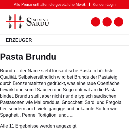
Zum
Alle Preise enthalten die gesetzliche MwSt.
Kunden-
Login
Inhalt
springen
Zum
Warenk
Suche
nach:
WEIN
ERZEUGER
WEISSWEIN
Brundu
Pasta Brundu
ROTWEIN
ROSATO
Brundu – der Name steht für sardische Pasta in höchster
Qualität. Selbstverständlich wird bei Brundu der Pastateig
SPUMANTE UND FRIZZANTE
durch Bronzematritzen gedrückt, was eine raue Oberfläche
SPIRITUOSEN
bewirkt und somit Saucen und Sugo optimal an die Pasta
bindet. Brundu stellt aber nicht nur die typisch sardischen
BIER
Pastasorten wie Malloreddus, Gnocchetti Sardi und Fregola
her, sondern auch viele gängige und bekannte Sorten wie
FEINKOST
Spaghetti, Penne, Tortiglioni und…..
PASTA BRUNDU
Alle 11 Ergebnisse werden angezeigt