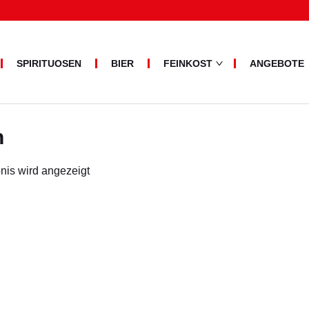
SPIRITUOSEN
BIER
FEINKOST
ANGEBOTE
PASTA
BRUNDU
Suche
ALLERLEI
nach:
OLIVENÖL
n
nis wird angezeigt