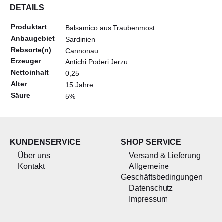
ALLERLEI
DETAILS
OLIVENÖL
Produktart
Balsamico aus Traubenmost
ANGEBOTE
Anbaugebiet
Sardinien
Rebsorte(n)
Cannonau
Erzeuger
Antichi Poderi Jerzu
Nettoinhalt
0,25
Alter
15 Jahre
Säure
5%
KUNDENSERVICE
SHOP SERVICE
Über uns
Versand & Lieferung
Kontakt
Allgemeine
Geschäftsbedingungen
Datenschutz
Impressum