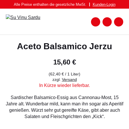
Zum
Alle Preise enthalten die gesetzliche MwSt.
Kunden-
Login
Inhalt
springen
Zum
Warenk
Suche
nach:
WEIN
Aceto Balsamico Jerzu
WEISSWEIN
ROTWEIN
15,60
€
ROSATO
(
62,40
€
/ 1 Liter)
SPUMANTE UND FRIZZANTE
zzgl.
Versand
In Kürze wieder lieferbar.
SPIRITUOSEN
Sardischer Balsamico-Essig aus Cannonau-Most, 15
BIER
Jahre alt. Wunderbar mild, kann man ihn sogar als Aperitif
genießen. Würzt sehr gut gereifte Käse, gibt aber auch
FEINKOST
Salaten und Fleischgrichten den „Kick“.
PASTA BRUNDU