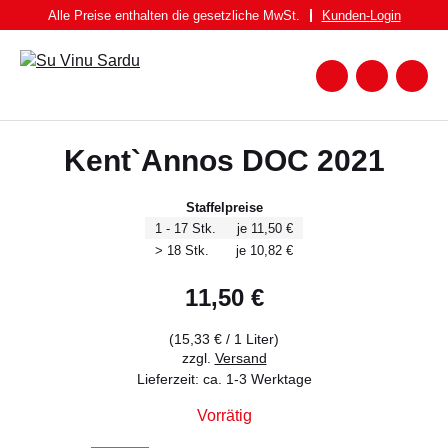
Zum
Alle Preise enthalten die gesetzliche MwSt.
Kunden-
Login
Inhalt
springen
Zum
Warenk
Suche
nach:
WEIN
Kent`Annos DOC 2021
WEISSWEIN
ROTWEIN
Staffelpreise
1 - 17 Stk.
je 11,50 €
ROSATO
> 18 Stk.
je 10,82 €
SPUMANTE UND FRIZZANTE
11,50
€
SPIRITUOSEN
(
15,33
€
/ 1 Liter)
BIER
zzgl.
Versand
Lieferzeit: ca. 1-3 Werktage
FEINKOST
Vorrätig
PASTA BRUNDU