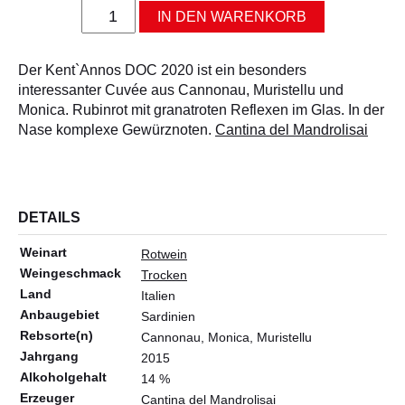
ALLERLEI
Kent`Annos
IN DEN WARENKORB
DOC
OLIVENÖL
2021
Menge
ANGEBOTE
Der Kent`Annos DOC 2020 ist ein besonders
interessanter Cuvée aus Cannonau, Muristellu und
Monica. Rubinrot mit granatroten Reflexen im Glas. In der
Nase komplexe Gewürznoten.
Cantina del Mandrolisai
DETAILS
Weinart
Rotwein
Weingeschmack
Trocken
Land
Italien
Anbaugebiet
Sardinien
Rebsorte(n)
Cannonau, Monica, Muristellu
Jahrgang
2015
Alkoholgehalt
14 %
Erzeuger
Cantina del Mandrolisai