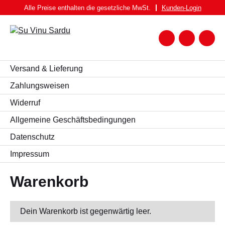
Zum
Alle Preise enthalten die gesetzliche MwSt.
Kunden-
Login
Inhalt
springen
Zum
Warenk
Suche
nach:
WEIN
Versand & Lieferung
WEISSWEIN
Zahlungsweisen
Widerruf
ROTWEIN
Allgemeine Geschäftsbedingungen
ROSATO
Datenschutz
SPUMANTE UND FRIZZANTE
Impressum
SPIRITUOSEN
BIER
Warenkorb
FEINKOST
PASTA BRUNDU
Dein Warenkorb ist gegenwärtig leer.