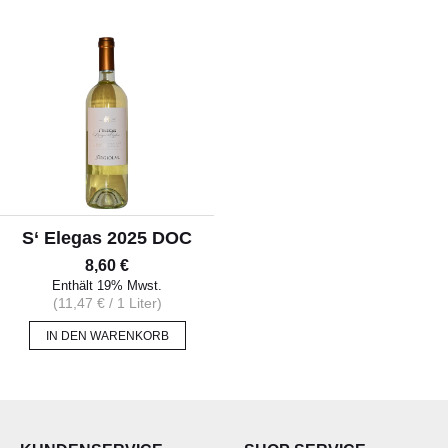
ALLERLEI
OLIVENÖL
ANGEBOTE
S‘ Elegas 2025 DOC
8,60
€
Enthält 19% Mwst.
(
11,47
€
/ 1 Liter)
IN DEN WARENKORB