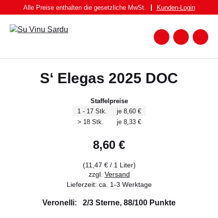
Zum
Alle Preise enthalten die gesetzliche MwSt.
Kunden-
Login
Inhalt
springen
Zum
Warenk
Suche
nach:
WEIN
S‘ Elegas 2025 DOC
WEISSWEIN
ROTWEIN
Staffelpreise
1 - 17 Stk.
je 8,60 €
ROSATO
> 18 Stk.
je 8,33 €
SPUMANTE UND FRIZZANTE
8,60
€
SPIRITUOSEN
(
11,47
€
/ 1 Liter)
BIER
zzgl.
Versand
Lieferzeit: ca. 1-3 Werktage
FEINKOST
Veronelli: 2/3 Sterne, 88/100 Punkte
PASTA BRUNDU