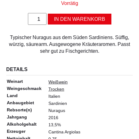
ALLERLEI
Vorrätig
OLIVENÖL
S'
IN DEN WARENKORB
Elegas
ANGEBOTE
2025
DOC
Typischer Nuragus aus dem Süden Sardiniens. Süffig,
Menge
würzig, säurearm. Ausgewogene Kräuteraromen. Passt
sehr gut zu Fischgerichten.
DETAILS
Weinart
Weißwein
Weingeschmack
Trocken
Land
Italien
Anbaugebiet
Sardinien
Rebsorte(n)
Nuragus
Jahrgang
2016
Alkoholgehalt
13,5%
Erzeuger
Cantina Argiolas
Nettoinhalt